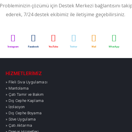
Probleminizin çözümü için Destek Merkezi bağlantısını taki
ederek, 7/24 destek ekibimiz ile iletişime geçebilirsiniz.
İnstagram
Facebook
YouTube
Twitter
Mail
WhatApp
HİZMETLERİMİZ
» Fileli Sıva Uygulaması
» Mantolama
» Çatı Tamir ve Bakım
» Dış Cephe Kaplama
» İzolasyon
» Dış Cephe Boyama
» Söve Uygulama
» Çatı Aktarma
» Drenaj Hizmetleri