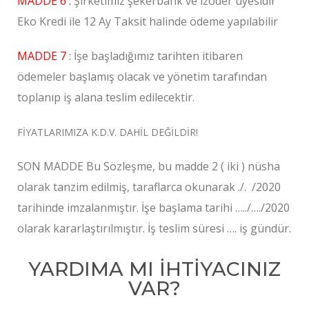
MADDE 6 :
Şirketimiz şekerbank ve izoder uyesıdır
Eko Kredi ile 12 Ay Taksit halinde ödeme yapılabilir
MADDE 7
: İşe başladığımız tarihten itibaren
ödemeler başlamış olacak ve yönetim tarafından
toplanıp iş alana teslim edilecektir.
FİYATLARIMIZA K.D.V. DAHİL DEĞİLDİR!
SON MADDE Bu Sözleşme, bu madde 2 ( iki ) nüsha
olarak tanzim edilmiş, taraflarca okunarak ./. /2020
tarihinde imzalanmıştır. İşe başlama tarihi …../…./2020
olarak kararlaştırılmıştır. İş teslim süresi …. iş gündür.
YARDIMA MI İHTİYACINIZ
VAR?