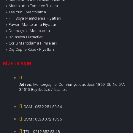
» Mantolama Tamir ve Bakımı
» Taş Yünü Mantolama
» Filli Boya Mantolama Fiyatları
» Fawori Mantolama Fiyatları
» Dalmaçyalı Mantolama
» İzolasyon Hizmetleri
» Çorlu Mantolama Firmaları
» Dış Cephe Köpük Fiyatları
BİZE ULAŞIN
Adres:
Mehterçeşme, Cumhuriyet caddesi, 1869. Sk. No:5/A,
34515 Beylikdüzü / İstanbul
GSM : 0532 251 80 84
GSM : 0538 072 10 36
TEL : 0212 852 83 48